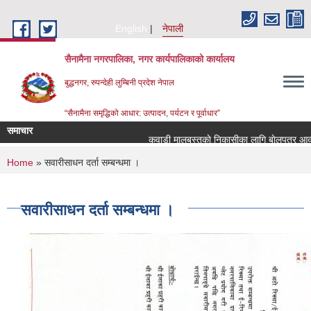
Skip to main content
English
नेपाली
सैनामैना नगरपालिका, नगर कार्यपालिकाको कार्यालय
बुद्धनगर, रुपन्देही लुम्बिनी प्रदेश नेपाल
“सैनामैना समृद्धिको आधार: उत्पादन, पर्यटन र पूर्वाधार”
समाचार
कवाडी मालबस्तुकाे निकासीका लागि बाेलपत्र आव्हान
You are here
Home
» सवारीसाधन दर्ता सम्बन्धमा ।
सवारीसाधन दर्ता सम्बन्धमा ।