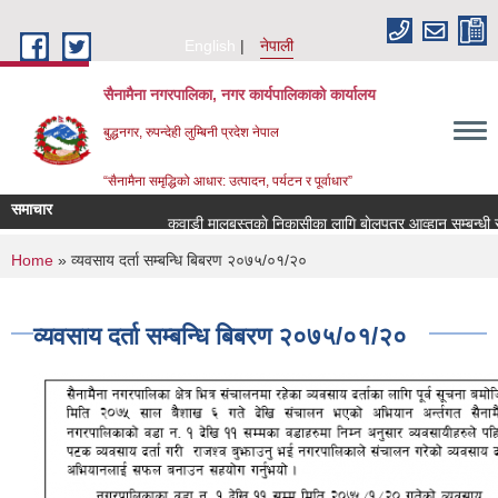
Skip to main content
English
नेपाली
सैनामैना नगरपालिका, नगर कार्यपालिकाको कार्यालय
बुद्धनगर, रुपन्देही लुम्बिनी प्रदेश नेपाल
“सैनामैना समृद्धिको आधार: उत्पादन, पर्यटन र पूर्वाधार”
समाचार
कवाडी मालबस्तुकाे निकासीका लागि बाेलपत्र आव्हान सम्बन्धी सू
You are here
Home
» व्यवसाय दर्ता सम्बन्धि बिबरण २०७५/०१/२०
व्यवसाय दर्ता सम्बन्धि बिबरण २०७५/०१/२०