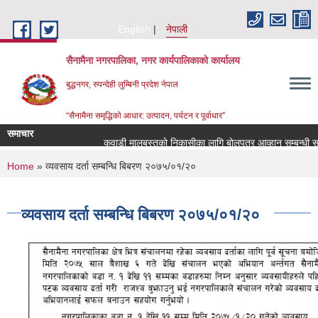
Skip to main content
English
नेपाली
सैनामैना नगरपालिका, नगर कार्यपालिकाको कार्यालय
बुद्धनगर, रुपन्देही लुम्बिनी प्रदेश नेपाल
“सैनामैना समृद्धिको आधार: उत्पादन, पर्यटन र पूर्वाधार”
समाचार
कवाडी मालबस्तुकाे निकासीका लागि बाेलपत्र आव्हान सम्बन्धी सूच
You are here
Home
» व्यवसाय दर्ता सम्बन्धि बिबरण २०७५/०१/२०
व्यवसाय दर्ता सम्बन्धि बिबरण २०७५/०१/२०