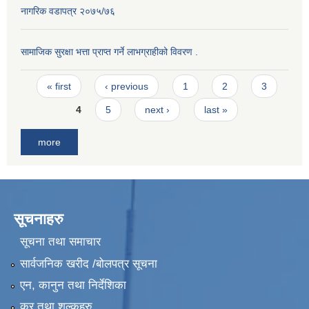
नागरिक वडापत्र २०७५/७६
सामाजिक सुरक्षा भत्ता प्राप्त गर्ने लाभग्राहीको विवरण .
Pages
« first
‹ previous
1
2
3
4
5
next ›
last »
more
सूचनाहरु
सूचना तथा समाचार
सार्वजनिक खरीद /बोलपत्र सूचना
एन, कानुन तथा निर्देशिका
कर तथा शुल्कहरु