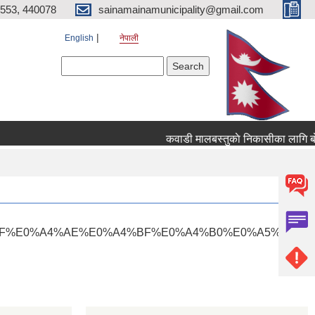
553, 440078
sainamainamunicipality@gmail.com
English
नेपाली
Search form
Search
कवाडी मालबस्तुकाे निकासीका लागि बाेलप
4%BF%E0%A4%AE%E0%A4%BF%E0%A4%B0%E0%A5%87"