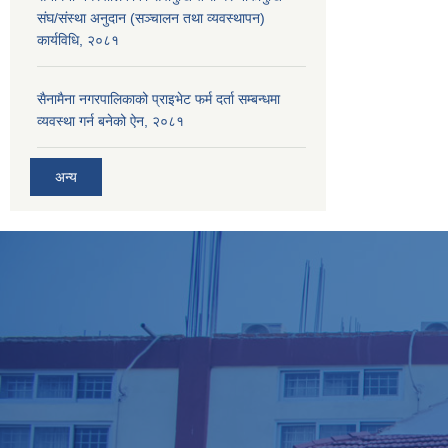
संघ/संस्था अनुदान (सञ्चालन तथा व्यवस्थापन)
कार्यविधि, २०८१
सैनामैना नगरपालिकाको प्राइभेट फर्म दर्ता सम्बन्धमा
व्यवस्था गर्न बनेको ऐन, २०८१
अन्य