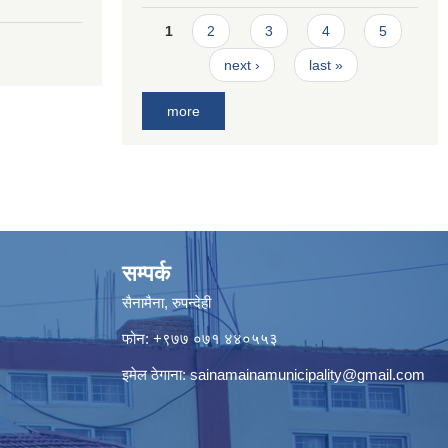
Pages
1
2
3
4
5
next ›
last »
more
सम्पर्क
सैनामैना, रुपन्देही
फोन:
+९७७ ०७१ ४४०५५३
इमेल ठेगाना:
sainamainamunicipality@gmail.com