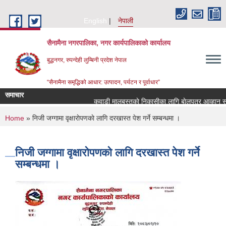
Skip to main content
English
नेपाली
सैनामैना नगरपालिका, नगर कार्यपालिकाको कार्यालय
बुद्धनगर, रुपन्देही लुम्बिनी प्रदेश नेपाल
“सैनामैना समृद्धिको आधार: उत्पादन, पर्यटन र पूर्वाधार”
समाचार
कवाडी मालबस्तुकाे निकासीका लागि बाेलपत्र आव्हान सम्ब
You are here
Home
» निजी जग्गामा वृक्षाराेपणकाे लागि दरखास्त पेश गर्ने सम्बन्धमा ।
निजी जग्गामा वृक्षाराेपणकाे लागि दरखास्त पेश गर्ने
सम्बन्धमा ।