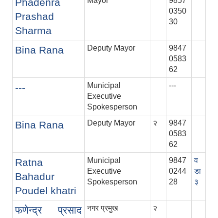
Mayor
9857
Phadenra
0350
Prashad
30
Sharma
Deputy Mayor
9847
Bina Rana
0583
62
Municipal
---
---
Executive
Spokesperson
Deputy Mayor
२
9847
Bina Rana
0583
62
Municipal
9847
व
Ratna
Executive
0244
डा
Bahadur
Spokesperson
28
३
Poudel khatri
नगर प्रमुख
२
फणेन्द्र प्रसाद