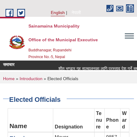
Skip to main content
English
नेपाली
Sainamaina Municipality
Office of the Municipal Executive
Buddhanagar, Rupandehi
Province No.-5, Nepal
समाचार
शीत भण्डार गृह सञ्चालनका लागि प्रस्ताव पेश गर्ने सम्ब
You are here
Home
»
Introduction
» Elected Officials
Elected Officials
Te
W
nu
Phon
ar
Name
Designation
re
e
d