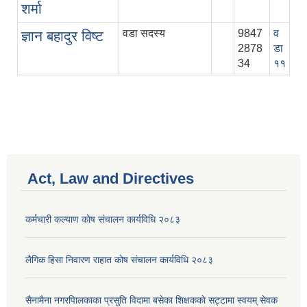
शर्मा
वडा सदस्य
9847
व
ज्ञान बहादुर विष्‍ट
2878
डा
34
११
Act, Law and Directives
कर्मचारी कल्याण काेष संचालन कार्यविधि २०८३
लैगिक हिसा निवारण राहात कोष संचालन कार्यविधि २०८३
सैनामैना नगरपािलकाका प्रसुति विदामा बसेका शिक्षककाे सट्टामा स्वयम् सेवक