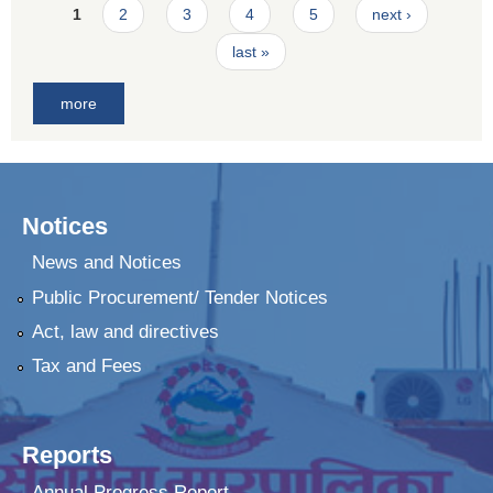
Pages
1
2
3
4
5
next ›
last »
more
Notices
News and Notices
Public Procurement/ Tender Notices
Act, law and directives
Tax and Fees
Reports
Annual Progress Report