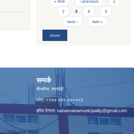
Pages
« first
‹ previous
1
2
3
4
5
next ›
last »
more
सम्पर्क
सैनामैना, रुपन्देही
फोन:
+९७७ ०७१ ४४०५५३
इमेल ठेगाना:
sainamainamunicipality@gmail.com