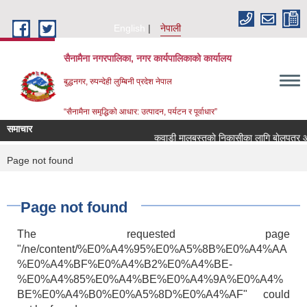
Skip to main content
English
नेपाली
सैनामैना नगरपालिका, नगर कार्यपालिकाको कार्यालय
बुद्धनगर, रुपन्देही लुम्बिनी प्रदेश नेपाल
“सैनामैना समृद्धिको आधार: उत्पादन, पर्यटन र पूर्वाधार”
समाचार
कवाडी मालबस्तुकाे निकासीका लागि बाेलपत्र आव्
You are here
Page not found
Page not found
The requested page
"/ne/content/%E0%A4%95%E0%A5%8B%E0%A4%AA
%E0%A4%BF%E0%A4%B2%E0%A4%BE-
%E0%A4%85%E0%A4%BE%E0%A4%9A%E0%A4%
BE%E0%A4%B0%E0%A5%8D%E0%A4%AF" could