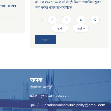
अा व २०८१।०८२ काे तेस्राे किस्ता सामाजिक सुरक्षा
लपत्र आव्हान
भत्ता प्राप्त भएका लाभग्राहीहरू
Pages
1
2
3
4
5
next ›
last »
more
सम्पर्क
सैनामैना, रुपन्देही
फोन:
+९७७ ०७१ ४४०५५३
इमेल ठेगाना:
sainamainamunicipality@gmail.com