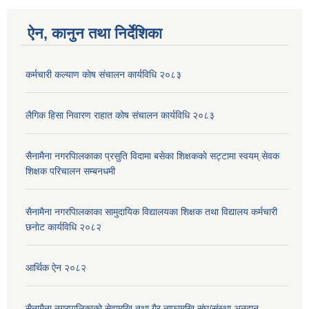
ऐन, कानुन तथा निर्देशिका
कर्मचारी कल्याण काेष संचालन कार्यविधि २०८३
लैगिक हिसा निवारण राहात कोष संचालन कार्यविधि २०८३
सैनामैना नगरपािलकाका प्रसुति विदामा बसेका शिक्षककाे सट्टामा स्वयम् सेवक
शिक्षक परिचालन सम्बनधमी
सैनामैना नगरपािलकाका सामुदायिक विद्यालयका शिक्षक तथा विद्यालय कर्मचारी
छनाेट कार्यविधि २०८२
आर्थिक ऐन २०८२
सैनामैना नगरपालिकाको सेवामुखि तथा गैर नाफामुखि संघ/संस्था अनुदान