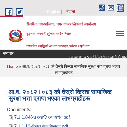
Skip to main content
English
नेपाली
सैनामैना नगरपालिका, नगर कार्यपालिकाको कार्यालय
बुद्धनगर, रुपन्देही लुम्बिनी प्रदेश नेपाल
“सैनामैना समृद्धिको आधार: उत्पादन, पर्यटन र पूर्वाधार”
समाचार
कवाडी मालबस्तुकाे निकासीका लागि बाेलपत्र आ
You are here
Home
» आ.व. २०८२।०८३ काे तेस्राे किस्ता सामाजिक सुरक्षा भत्ता प्राप्त भएका
लाभग्राहीहरू
आ.व. २०८२।०८३ काे तेस्राे किस्ता सामाजिक
सुरक्षा भत्ता प्राप्त भएका लाभग्राहीहरू
Documents:
7.1.1.8-अित अशᲦ अपा᭑ग.pdf
7.1.1.10-दिलत बालबािलका.pdf