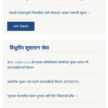
कवाडी मालबस्तुकाे निकासीका लागि बाेलपत्र आव्हान सम्बन्धी सूचना ।
अन्य लेखहरू
विधुतीय शुसासन सेवा
आ.व. २०७९।०८० को प्रथम त्रैमासिकमा सामाजिक सुरक्षा प्राप्त गर्ने
लाभग्राहीहरुको विवरण
सामाजिक सुरक्षा भत्ता पाउने लाभग्राहिकाे विवरण 2078/079।
न्यूनतम राेजगारीमा संलग्न हुनकाे लागि दिने निवेदनकाे ढाँचा ।