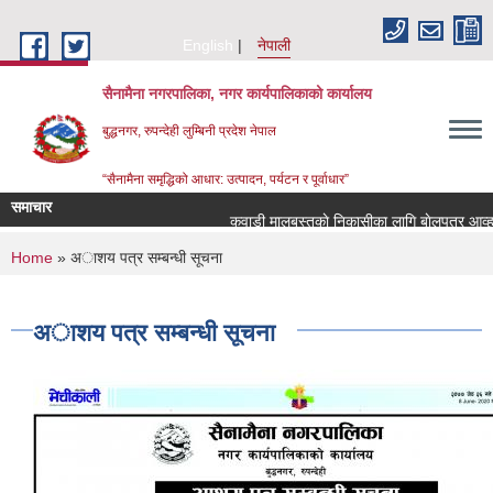
Skip to main content
English
नेपाली
सैनामैना नगरपालिका, नगर कार्यपालिकाको कार्यालय
बुद्धनगर, रुपन्देही लुम्बिनी प्रदेश नेपाल
“सैनामैना समृद्धिको आधार: उत्पादन, पर्यटन र पूर्वाधार”
समाचार
कवाडी मालबस्तुकाे निकासीका लागि बाेलपत्र आव्हान 
You are here
Home
» अाशय पत्र सम्बन्धी सूचना
अाशय पत्र सम्बन्धी सूचना