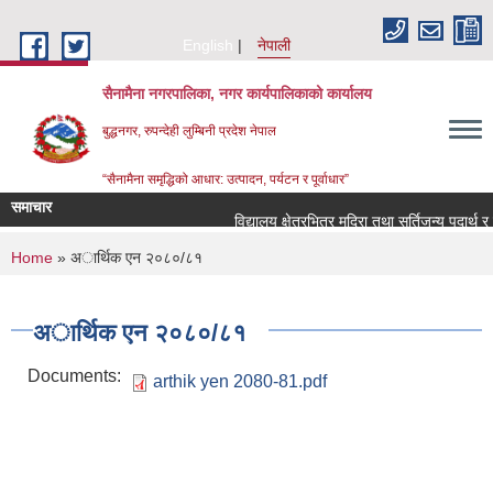
Skip to main content
English
नेपाली
सैनामैना नगरपालिका, नगर कार्यपालिकाको कार्यालय
बुद्धनगर, रुपन्देही लुम्बिनी प्रदेश नेपाल
“सैनामैना समृद्धिको आधार: उत्पादन, पर्यटन र पूर्वाधार”
समाचार
विद्यालय क्षेत्रभित्र मदिरा तथा सुर्तिजन्य पदार्थ 
You are here
Home
» अार्थिक एन २०८०/८१
अार्थिक एन २०८०/८१
Documents:
arthik yen 2080-81.pdf