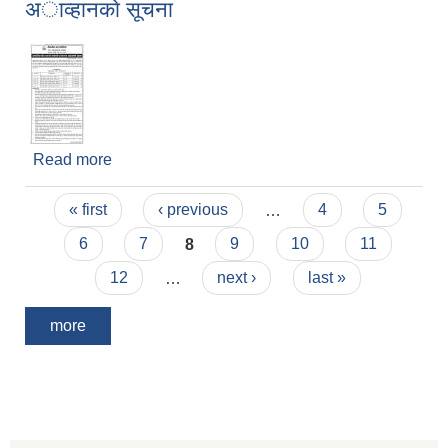
अाव्हानकाे सूचना
Read more
about अान्तरिक श्राेत उठाउने सम्बन्धी दरभाउपत्र
अाव्हानकाे सूचना
Pages
« first
‹ previous
…
4
5
6
7
8
9
10
11
12
…
next ›
last »
more