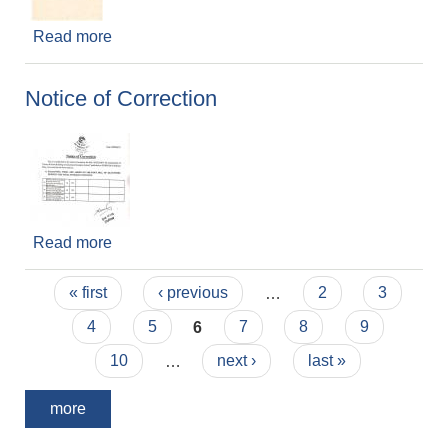
Read more
about दरभाउपत्र अाव्ह्ानकाे सूचना ।। दोस्राे पटक
प्रकाशित मिति २०७८।०३।१८
Notice of Correction
Read more
about Notice of Correction
Pages
« first
‹ previous
…
2
3
4
5
6
7
8
9
10
…
next ›
last »
more