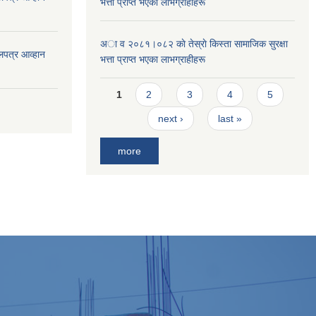
भत्ता प्राप्त भएका लाभग्राहीहरू
अा व २०८१।०८२ काे तेस्राे किस्ता सामाजिक सुरक्षा
लपत्र आव्हान
भत्ता प्राप्त भएका लाभग्राहीहरू
Pages
1
2
3
4
5
next ›
last »
more