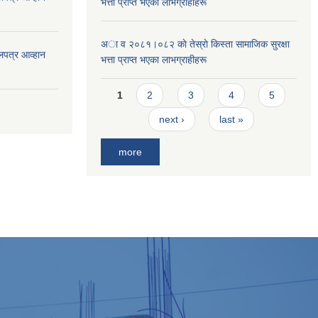
भत्ता प्राप्त भएका लाभग्राहीहरू
अा व २०८१।०८२ काे तेस्राे किस्ता सामाजिक सुरक्षा
लपत्र आव्हान
भत्ता प्राप्त भएका लाभग्राहीहरू
Pages
1
2
3
4
5
next ›
last »
more