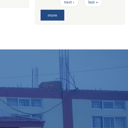
next ›
last »
more