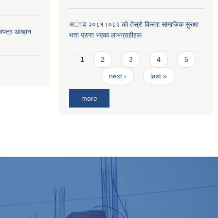
अा व २०८१।०८२ काे तेस्राे किस्ता सामाजिक सुरक्षा
लपत्र आव्हान
भत्ता प्राप्त भएका लाभग्राहीहरू
Pages
1
2
3
4
5
next ›
last »
more