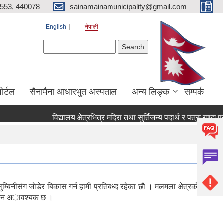
553, 440078
sainamainamunicipality@gmail.com
English
नेपाली
Search form
Search
ाेर्टल
सैनामैना आधारभुत अस्पताल
अन्य लिङ्क
सम्पर्क
विद्यालय क्षेत्रभित्र मदिरा तथा सुर्तिजन्य पदार्थ र पत्रु खाद्य 
िनीसंग जाेडेर बिकास गर्न हामी प्रतिबध्द रहेका छाै । मलमला क्षेत्रकाे डि
 बढ्न अावश्यक छ ।