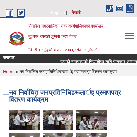
Skip to main content
English
नेपाली
सैनामैना नगरपालिका, नगर कार्यपालिकाको कार्यालय
बुद्धनगर, रुपन्देही लुम्बिनी प्रदेश नेपाल
“सैनामैना समृद्धिको आधार: उत्पादन, पर्यटन र पूर्वाधार”
समाचार
कवाडी मालबस्तुकाे निकासीका लागि बाेलपत्र आव्हान सम
You are here
Home
» नव निर्वाचित जनप्रतिनिधिहरूलार्इ प्रमाणपत्र वितरण कार्यक्रम
नव निर्वाचित जनप्रतिनिधिहरूलार्इ प्रमाणपत्र
वितरण कार्यक्रम