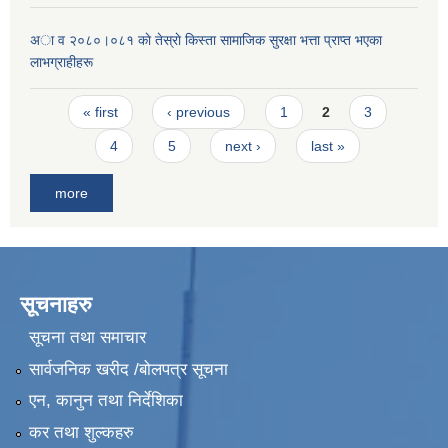
अा व २०८०।०८१ काे तेस्राे किस्ता सामाजिक सुरक्षा भत्ता प्राप्त भएका
लाभग्राहीहरू
Pages
« first
‹ previous
1
2
3
4
5
next ›
last »
more
सूचनाहरु
सूचना तथा समाचार
सार्वजनिक खरीद /बोलपत्र सूचना
एन, कानुन तथा निर्देशिका
कर तथा शुल्कहरु