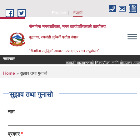
Skip to main content
English
नेपाली
सैनामैना नगरपालिका, नगर कार्यपालिकाको कार्यालय
बुद्धनगर, रुपन्देही लुम्बिनी प्रदेश नेपाल
“सैनामैना समृद्धिको आधार: उत्पादन, पर्यटन र पूर्वाधार”
समाचार
कवाडी मालबस्तुकाे निकासीका लागि बाेलपत्र आव्हान
You are here
Home
» सुझाव तथा गुनासो
सुझाव तथा गुनासो
नाम
प्रकार
*