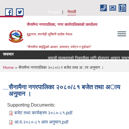
Skip to main content
English
नेपाली
सैनामैना नगरपालिका, नगर कार्यपालिकाको कार्यालय
बुद्धनगर, रुपन्देही लुम्बिनी प्रदेश नेपाल
“सैनामैना समृद्धिको आधार: उत्पादन, पर्यटन र पूर्वाधार”
समाचार
कवाडी मालबस्तुकाे निकासीका लागि बाेलपत्र आव्हान सम्बन्धी
You are here
Home
» सैनामैना नगरपालिका २०८०/८१ बजेत तथा अाय अनुमान ‍।
सैनामैना नगरपालिका २०८०/८१ बजेत तथा अाय
अनुमान ‍।
Supporting Documents:
बजेट तथा कार्यक्रम २०८०-८१.pdf
आ.व.२०८०-८१ आय अनुमान.pdf