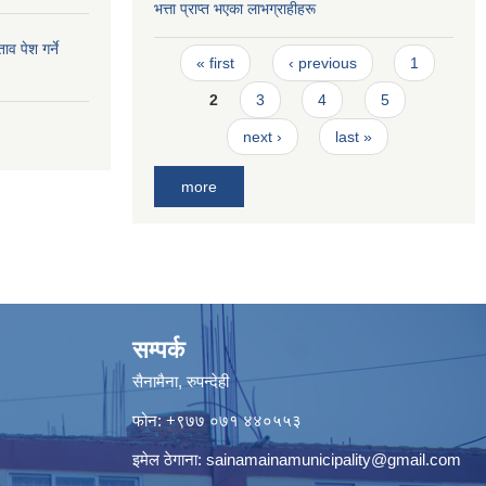
भत्ता प्राप्त भएका लाभग्राहीहरू
व पेश गर्ने
Pages
« first
‹ previous
1
2
3
4
5
next ›
last »
more
सम्पर्क
सैनामैना, रुपन्देही
फोन:
+९७७ ०७१ ४४०५५३
इमेल ठेगाना:
sainamainamunicipality@gmail.com