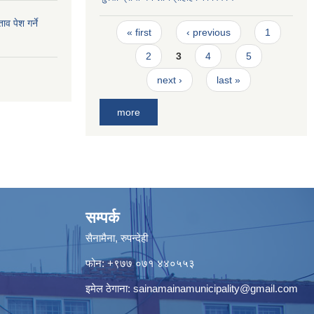
व पेश गर्ने
Pages
« first
‹ previous
1
2
3
4
5
next ›
last »
more
सम्पर्क
सैनामैना, रुपन्देही
फोन:
+९७७ ०७१ ४४०५५३
इमेल ठेगाना:
sainamainamunicipality@gmail.com