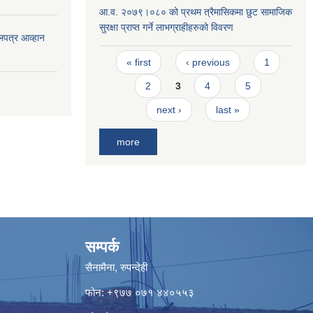
आ.व. २०७९।०८० को प्रथम त्रैमासिकमा छुट सामाजिक
सुरक्षा प्राप्त गर्ने लाभग्राहीहरुको विवरण
लपत्र आव्हान
Pages
« first
‹ previous
1
2
3
4
5
next ›
last »
more
सम्पर्क
सैनामैना, रुपन्देही
फोन:
+९७७ ०७१ ४४०५५३