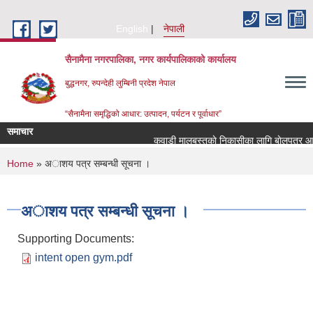
Skip to main content
English
नेपाली
सैनामैना नगरपालिका, नगर कार्यपालिकाको कार्यालय
बुद्धनगर, रुपन्देही लुम्बिनी प्रदेश नेपाल
“सैनामैना समृद्धिको आधार: उत्पादन, पर्यटन र पूर्वाधार”
समाचार
कवाडी मालबस्तुकाे निकासीका लागि बाेलपत्र आव्ह
You are here
Home
» अाशय पत्र सम्बन्धी सूचना ।
अाशय पत्र सम्बन्धी सूचना ।
Supporting Documents:
intent open gym.pdf