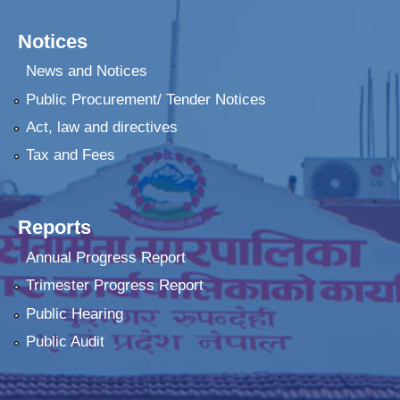
Notices
News and Notices
Public Procurement/ Tender Notices
Act, law and directives
Tax and Fees
Reports
Annual Progress Report
Trimester Progress Report
Public Hearing
Public Audit