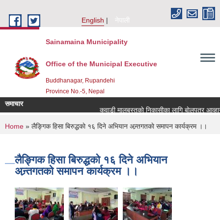
Skip to main content
English
नेपाली
Sainamaina Municipality
Office of the Municipal Executive
Buddhanagar, Rupandehi
Province No.-5, Nepal
समाचार
कवाडी मालबस्तुकाे निकासीका लागि बाेलपत्र आव्हान स
You are here
Home
» लैङ्गिक हिसा बिरुद्धकाे १६ दिने अभियान अन्र्तगतकाे समापन कार्यक्रम ।।
लैङ्गिक हिसा बिरुद्धकाे १६ दिने अभियान
अन्र्तगतकाे समापन कार्यक्रम ।।