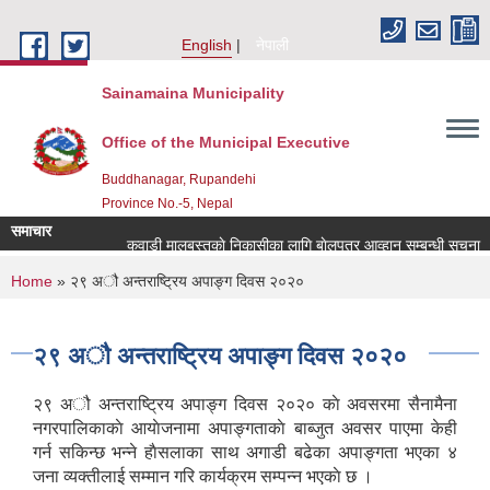
Skip to main content
English
नेपाली
Sainamaina Municipality
Office of the Municipal Executive
Buddhanagar, Rupandehi
Province No.-5, Nepal
समाचार
कवाडी मालबस्तुकाे निकासीका लागि बाेलपत्र आव्हान सम्बन्धी सूचना ।
You are here
Home
» २९ अौ अन्तराष्ट्रिय अपाङ्ग दिवस २०२०
२९ अौ अन्तराष्ट्रिय अपाङ्ग दिवस २०२०
२९ अौ अन्तराष्ट्रिय अपाङ्ग दिवस २०२० काे अवसरमा सैनामैना
नगरपालिकाकाे आयाेजनामा अपाङ्गताकाे बाब्जुत अवसर पाएमा केही
गर्न सकिन्छ भन्ने हाैसलाका साथ अगाडी बढेका अपाङ्गता भएका ४
जना व्यक्तीलाई सम्मान गरि कार्यक्रम सम्पन्न भएकाे छ ।