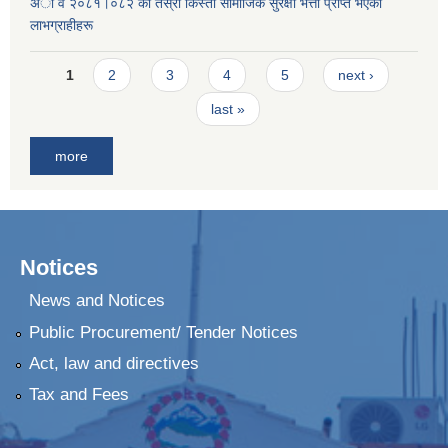
अा व २०८१।०८२ काे तेस्राे किस्ता सामाजिक सुरक्षा भत्ता प्राप्त भएका
लाभग्राहीहरू
Pages
1
2
3
4
5
next ›
last »
more
Notices
News and Notices
Public Procurement/ Tender Notices
Act, law and directives
Tax and Fees