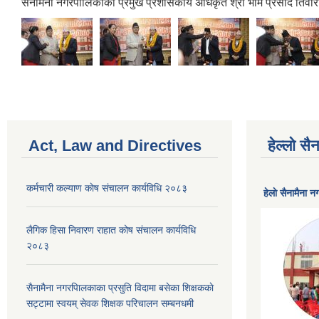
सैनामैना नगरपालिकाका प्रमुख प्रशासकीय अधिकृत श्री भीम प्रसाद तिवारी ज
Act, Law and Directives
हेल्लो स
कर्मचारी कल्याण काेष संचालन कार्यविधि २०८३
हेलाे सैनामैना 
लैगिक हिसा निवारण राहात कोष संचालन कार्यविधि
२०८३
सैनामैना नगरपािलकाका प्रसुति विदामा बसेका शिक्षककाे
सट्टामा स्वयम् सेवक शिक्षक परिचालन सम्बनधमी