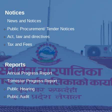
Notices
News and Notices
Public Procurement/ Tender Notices
Act, law and directives
Tax and Fees
Reports
Annual Progress Report
Trimester Progress Report
Public Hearing
Public Audit