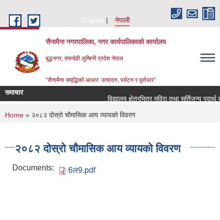
Skip to main content
English
नेपाली
सैनामैना नगरपालिका, नगर कार्यपालिकाको कार्यालय
बुद्धनगर, रुपन्देही लुम्बिनी प्रदेश नेपाल
“सैनामैना समृद्धिको आधार: उत्पादन, पर्यटन र पूर्वाधार”
समाचार
विद्यालय क्षेत्रभित्र मदिरा तथा सुर्तिजन्य पदार्थ 
You are here
Home
» २०८२ दाेस्राे चाैमासिक आय व्यायकाे विवरण
२०८२ दाेस्राे चाैमासिक आय व्यायकाे विवरण
Documents:
6ल9.pdf