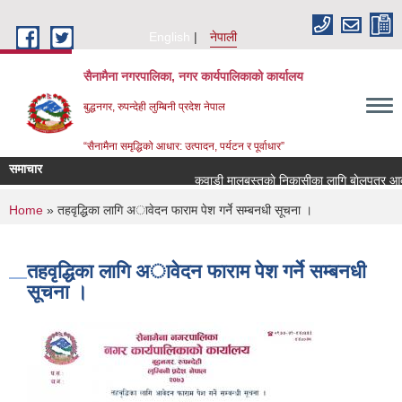
Skip to main content
English
नेपाली
सैनामैना नगरपालिका, नगर कार्यपालिकाको कार्यालय
बुद्धनगर, रुपन्देही लुम्बिनी प्रदेश नेपाल
“सैनामैना समृद्धिको आधार: उत्पादन, पर्यटन र पूर्वाधार”
समाचार
कवाडी मालबस्तुकाे निकासीका लागि बाेलपत्र आव्हा
You are here
Home
» तहवृद्धिका लागि अावेदन फाराम पेश गर्ने सम्बनधी सूचना ।
तहवृद्धिका लागि अावेदन फाराम पेश गर्ने सम्बनधी
सूचना ।